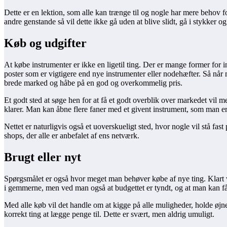
Dette er en lektion, som alle kan trænge til og nogle har mere behov 
andre genstande så vil dette ikke gå uden at blive slidt, gå i stykker og fo
Køb og udgifter
At købe instrumenter er ikke en ligetil ting. Der er mange former for 
poster som er vigtigere end nye instrumenter eller nodehæfter. Så når 
brede marked og håbe på en god og overkommelig pris.
Et godt sted at søge hen for at få et godt overblik over markedet vil 
klarer. Man kan åbne flere faner med et givent instrument, som man er 
Nettet er naturligvis også et uoverskueligt sted, hvor nogle vil stå fa
shops, der alle er anbefalet af ens netværk.
Brugt eller nyt
Spørgsmålet er også hvor meget man behøver købe af nye ting. Klart ve
i gemmerne, men ved man også at budgettet er tyndt, og at man kan få e
Med alle køb vil det handle om at kigge på alle muligheder, holde øjn
korrekt ting at lægge penge til. Dette er svært, men aldrig umuligt.