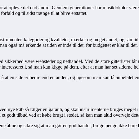
for at opleve det end andre. Gennem generationer har musiklokaler været
rfald og til sidst trænge til at blive erstattet.
instrumenter, kategorier og kvaliteter, mærker og meget andet, og samti
man også må erkende at tiden er inde til det, før budgettet er klar til 
med sikkerhed være websteder og nethandel. Med de store gitterlister får
interesseret i, så man kan kigge på dem, efter at man har set siderne h
st på at en side er bedre end en anden, og ligesom man kan få anbefalet 
d nye køb så følger en garanti, og skal instrumenterne bruges meget i l
t godt tilbud ved at købe brugt i stedet, så kan man altid overveje dett
ene åbne og sikre sig at man gør en god handel, bruge penge ikke bare f