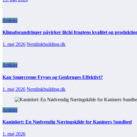
Artikler
Klimaforandringer påvirker litchi frugtens kvalitet og produktio
1. maj 2026
Nemlinkbuilding.dk
Artikler
Kan Smørcreme Fryses og Genbruges Effektivt?
1. maj 2026
Nemlinkbuilding.dk
Artikler
Kaninlort: En Nødvendig Næringskilde for Kaniners Sundhed
1. maj 2026