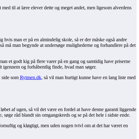
 med til at lære elever dette og meget andet, men ligesom alverdens
dig hvis man er på en almindelig skole, så er der måske også andre
det, så må man begynde at undersøge mulighederne og forhandlere på det
 man et godt kig på flere varer på en gang og samtidig have priserne
elt igennem og forhåbentlig finde, hvad man søger.
en side som
Rytmen.dk
, så vil man hurtigt kunne have en lang liste med
øbet af ugen, så vil det være en fordel at have denne garanti liggende
e, søge råd blandt sin omgangskreds og se på det hele i sidste ende.
ornuftig og kløgtigt, men uden nogen tvivl om at det har været en